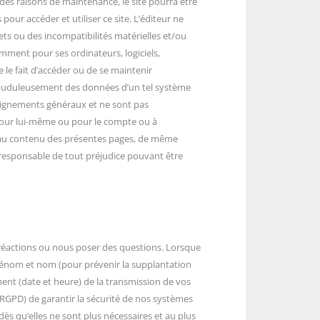
 des raisons de maintenance, le site pourra être
ur accéder et utiliser ce site. L’éditeur ne
fets ou des incompatibilités matérielles et/ou
mment pour ses ordinateurs, logiciels,
e le fait d’accéder ou de se maintenir
frauduleusement des données d’un tel système
nseignements généraux et ne sont pas
re pour lui-même ou pour le compte ou à
nt au contenu des présentes pages, de même
 responsable de tout préjudice pouvant être
réactions ou nous poser des questions. Lorsque
Prénom et nom (pour prévenir la supplantation
nt (date et heure) de la transmission de vos
 RGPD) de garantir la sécurité de nos systèmes
ès qu’elles ne sont plus nécessaires et au plus