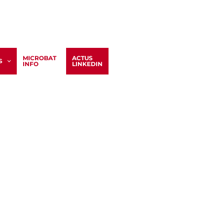
800 POLIGNY
MICROBAT
ACTUS
S
INFO
LINKEDIN
té