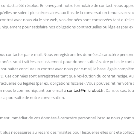
 contact a été résolue. En envoyant notre formulaire de contact, vous appr
qu’elles ne soient plus nécessaires aux fins de la conversation tenue avec v
contrat avec nous via le site web, vos données sont conservées tant qu’elles
quement pour satisfaire nos obligations contractuelles ou légales (par ex. o
nous contacter par e-mail. Nous enregistrons les données à caractère person
nnées sont traitées exclusivement pour donner suite à votre prise de contact
souhaitez conclure un contrat avec nous par e-mail, la base légale complém
GPD. Ces données sont enregistrées tant que l’exécution du contrat l’exige.
actuelles ou légales (par ex. obligations fiscales). Vous pouvez retirer vot
n nous le communiquant par e-mail à
contact@microbat.fr
. Dans ce cas, to
e la poursuite de notre conversation.
acement immédiat de vos données à caractère personnel lorsque nous y sommes
plus nécessaires au regard des finalités pour lesquelles elles ont été collec