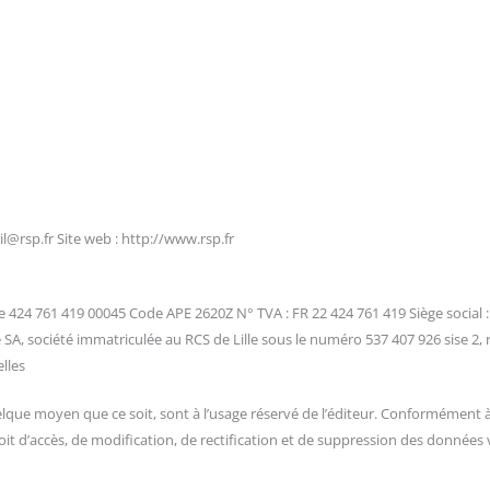
eil@rsp.fr Site web : http://www.rsp.fr
le 424 761 419 00045 Code APE 2620Z N° TVA : FR 22 424 761 419 Siège social
 SA, société immatriculée au RCS de Lille sous le numéro 537 407 926 sise 2,
lles
lque moyen que ce soit, sont à l’usage réservé de l’éditeur. Conformément à l
roit d’accès, de modification, de rectification et de suppression des données