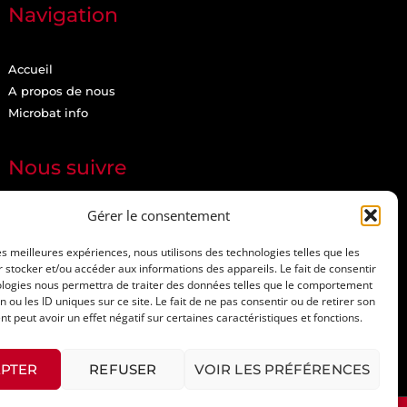
Navigation
Accueil
A propos de nous
Microbat info
Nous suivre
Gérer le consentement
les meilleures expériences, nous utilisons des technologies telles que les
 stocker et/ou accéder aux informations des appareils. Le fait de consentir
ologies nous permettra de traiter des données telles que le comportement
n ou les ID uniques sur ce site. Le fait de ne pas consentir ou de retirer son
 peut avoir un effet négatif sur certaines caractéristiques et fonctions.
PTER
REFUSER
VOIR LES PRÉFÉRENCES