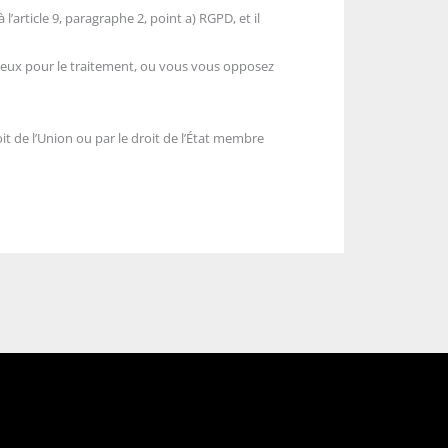
’article 9, paragraphe 2, point a) RGPD, et il
érieux pour le traitement, ou vous vous opposez
it de l’Union ou par le droit de l’État membre