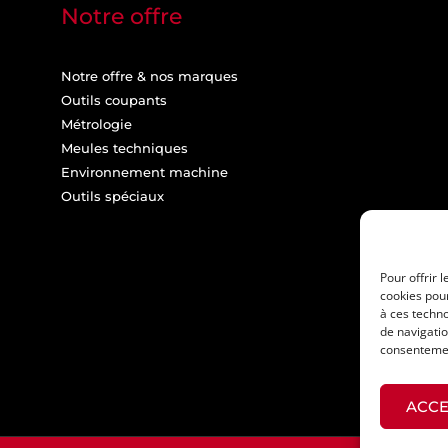
Notre offre
Notre offre & nos marques
Outils coupants
Métrologie
Meules techniques
Environnement machine
Outils spéciaux
Pour offrir 
cookies pour
à ces techn
de navigatio
consentement
ACCE