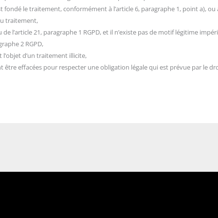
fondé le traitement, conformément à l’article 6, paragraphe 1, point a), ou à l
au traitement,
e l’article 21, paragraphe 1 RGPD, et il n’existe pas de motif légitime imp
ragraphe 2 RGPD,
’objet d’un traitement illicite,
être effacées pour respecter une obligation légale qui est prévue par le dro