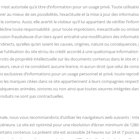
’est autorisée qu’à titre d’information pour un usage privé. Toute utilisation
er au mieux de ses possibilités, l’exactitude et la mise à jour des information
e contenu. Aussi, elle avertit le visiteur qu’il lui appartient de vérifier l’in
 décline toute responsabilité : pour toute imprécision, inexactitude ou omiss
usion frauduleuse d’un tiers ayant entraîné une modification des informations 
irects, qu’elles qu’en soient les causes, origines, nature ou conséquences,
que l’utilisation du site et/ou du crédit accordé à une quelconque informat
 droits de propriété intellectuelle sur les documents contenus dans le site et
sseurs, ceux-ci ne concédant aucune licence, ni aucun droit que celui de con
ins exclusives d’informations pour un usage personnel et privé, toute reproduc
es les marques citées dans ce site appartiennent à leurs compagnies respecti
 séquences animées, sonores ou non ainsi que toutes oeuvres intégrées dans 
roduits ne sont pas contractuelles.
imale, nous vous recommandons d’utiliser les navigateurs web suivants : Inte
upérieure. Le site est optimisé pour une résolution d’écran minimum de 1280×
rtains contenus. Le présent site est accessible 24 heures sur 24 et 7 jours su